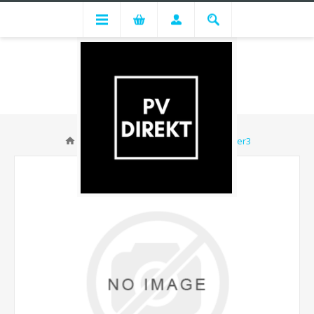
Fronius SmartMeter TS65A-3 - Lager3