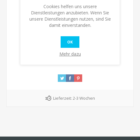
Verfügbarkeit:
Nicht auf Lager
Cookies helfen uns unsere
Dienstleistungen anzubieten. Wenn Sie
Bitte benachrichtigen, wenn verfügbar
unsere Dienstleistungen nutzen, sind Sie
damit einverstanden.
KAUFEN
OK
Mehr dazu
Lieferzeit:
2-3 Wochen