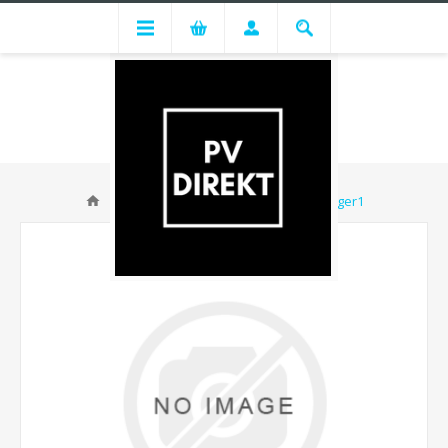
Fronius Wattpilot Home 22 J 2.0 - Lager1