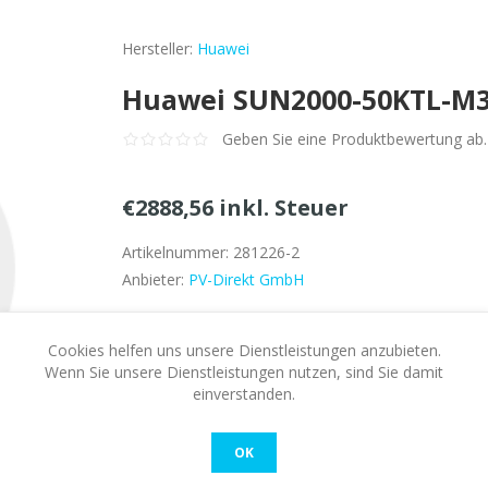
Hersteller:
Huawei
Huawei SUN2000-50KTL-M3 
Geben Sie eine Produktbewertung ab.
€2888,56 inkl. Steuer
Artikelnummer:
281226-2
Anbieter:
PV-Direkt GmbH
Bitte wählen Sie die Adresse, an die Sie versenden
Cookies helfen uns unsere Dienstleistungen anzubieten.
Wenn Sie unsere Dienstleistungen nutzen, sind Sie damit
Verfügbarkeit:
Auf Lager
einverstanden.
KAUFEN
OK