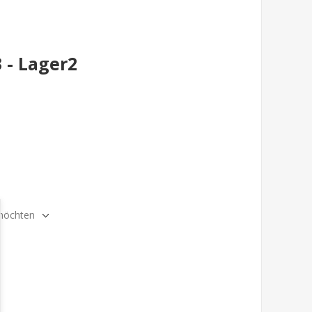
- Lager2
 möchten