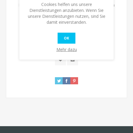
Cookies helfen uns unsere
Bitte wählen Sie die Adresse, an die Sie versenden
Dienstleistungen anzubieten. Wenn Sie
möchten
unsere Dienstleistungen nutzen, sind Sie
damit einverstanden.
Verfügbarkeit:
Auf Lager
OK
KAUFEN
Mehr dazu