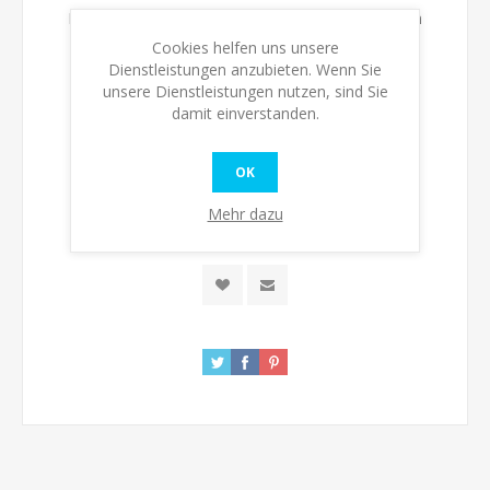
Bitte wählen Sie die Adresse, an die Sie versenden
möchten
Cookies helfen uns unsere
Dienstleistungen anzubieten. Wenn Sie
unsere Dienstleistungen nutzen, sind Sie
Verfügbarkeit:
Nicht auf Lager
damit einverstanden.
Bitte benachrichtigen, wenn verfügbar
OK
Mehr dazu
KAUFEN