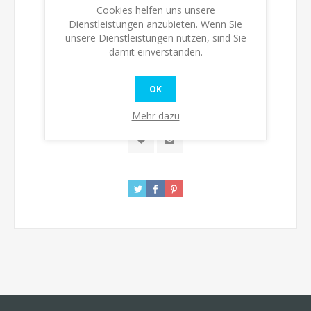
Cookies helfen uns unsere
Bitte wählen Sie die Adresse, an die Sie versenden
Dienstleistungen anzubieten. Wenn Sie
möchten
unsere Dienstleistungen nutzen, sind Sie
damit einverstanden.
Verfügbarkeit:
Auf Lager
OK
KAUFEN
Mehr dazu