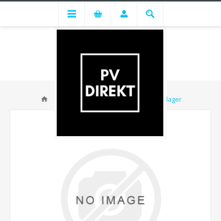
Huawei SUN2000-8KTL-M1 - Zentrallager