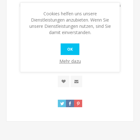
Bitte wählen Sie die Adresse, an die Sie versenden
möchten
Cookies helfen uns unsere
Dienstleistungen anzubieten. Wenn Sie
unsere Dienstleistungen nutzen, sind Sie
Verfügbarkeit:
Nicht auf Lager
damit einverstanden.
Bitte benachrichtigen, wenn verfügbar
OK
Mehr dazu
KAUFEN