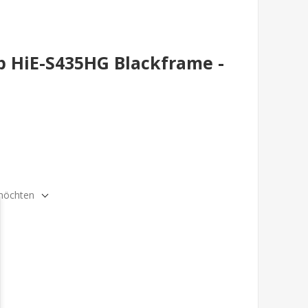
 HiE-S435HG Blackframe -
 möchten