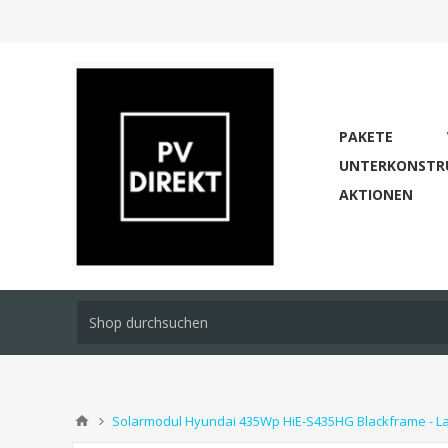
PAKETE
UNTERKONSTR
AKTIONEN
Solarmodul Hyundai 435Wp HiE-S435HG Blackframe - L