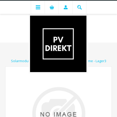
Solarmodul Hyundai 435Wp HiE-S435HG Blackframe - Lager3