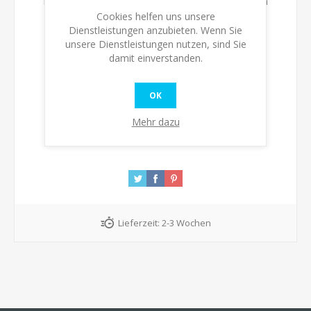
Bitte wählen Sie die Adresse, an die Sie versenden
möchten
Cookies helfen uns unsere
Dienstleistungen anzubieten. Wenn Sie
unsere Dienstleistungen nutzen, sind Sie
Verfügbarkeit:
Nicht auf Lager
damit einverstanden.
KAUFEN
OK
Mehr dazu
Lieferzeit:
2-3 Wochen