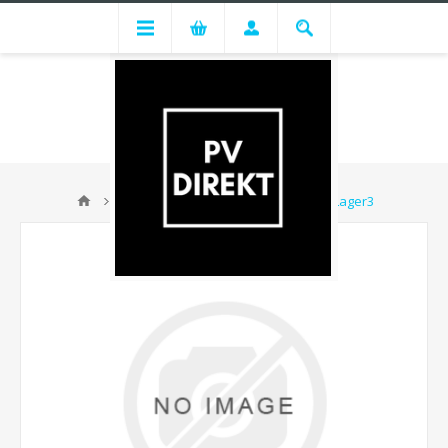
Canadian PV Modul 410 Wp silber - Lager3