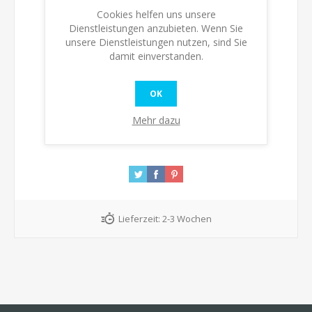
Verfügbarkeit:
Nicht auf Lager
Cookies helfen uns unsere
Dienstleistungen anzubieten. Wenn Sie
Bitte benachrichtigen, wenn verfügbar
unsere Dienstleistungen nutzen, sind Sie
damit einverstanden.
KAUFEN
OK
Mehr dazu
Lieferzeit:
2-3 Wochen