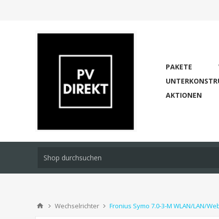
PAKETE
UNTERKONSTR
AKTIONEN
Wechselrichter
Fronius Symo 7.0-3-M WLAN/LAN/We