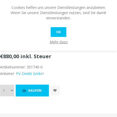
Cookies helfen uns unsere Dienstleistungen anzubieten.
Wenn Sie unsere Dienstleistungen nutzen, sind Sie damit
einverstanden.
OK
Fronius Wattpilot Home 11 J 2.0 - Zentralla
Mehr dazu
Verfügbarkeit:
Auf Lager
€880,00 inkl. Steuer
Artikelnummer:
301740-0
Anbieter:
PV-Direkt GmbH
KAUFEN