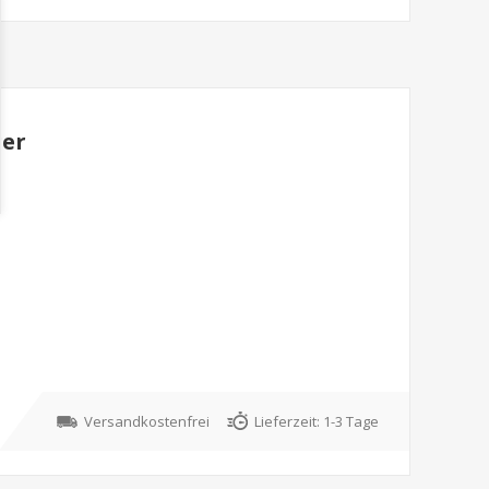
ger
Versandkostenfrei
Lieferzeit:
1-3 Tage