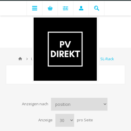
Unterkonstruktion
Schrägdach
SL-Rack
SL-RACK
Anzeigen nach
Anzeige
pro Seite