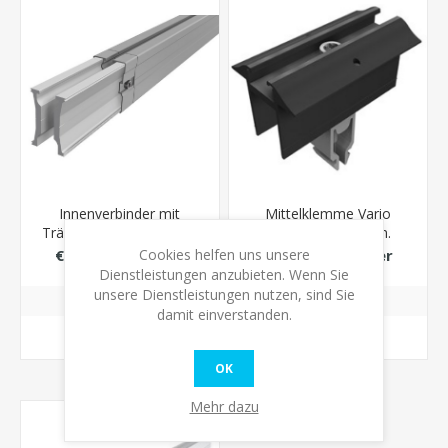
Innenverbinder mit
Mittelklemme Vario
Träger Rail 60 (SL-Rack)
schwarz eloxiert m.
Erdung (SL-Rack)
Cookies helfen uns unsere
€9,60 inkl. Steuer
€6,00 inkl. Steuer
Dienstleistungen anzubieten. Wenn Sie
unsere Dienstleistungen nutzen, sind Sie
damit einverstanden.
KAUFEN
KAUFEN
OK
Mehr dazu