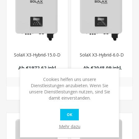
SolaX X3-Hybrid-15.0-D
SolaX X3-Hybrid-6.0-D
Ab €1972,62 inkl.
Ab €2048,09 inkl.
Steuer
Steuer
Cookies helfen uns unsere
Dienstleistungen anzubieten. Wenn Sie
unsere Dienstleistungen nutzen, sind Sie
KAUFEN
KAUFEN
damit einverstanden.
OK
Mehr dazu